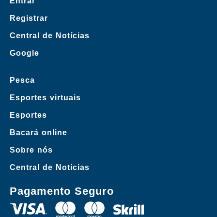
Entrar
Registrar
Central de Notícias
Google
Pesca
Esportes virtuais
Esportes
Bacará online
Sobre nós
Central de Notícias
Pagamento Seguro