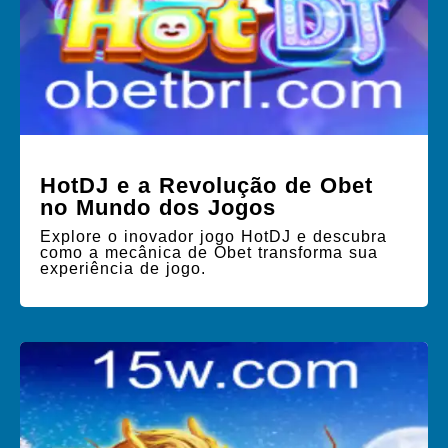
HotDJ e a Revolução de Obet
no Mundo dos Jogos
Explore o inovador jogo HotDJ e descubra
como a mecânica de Obet transforma sua
experiência de jogo.