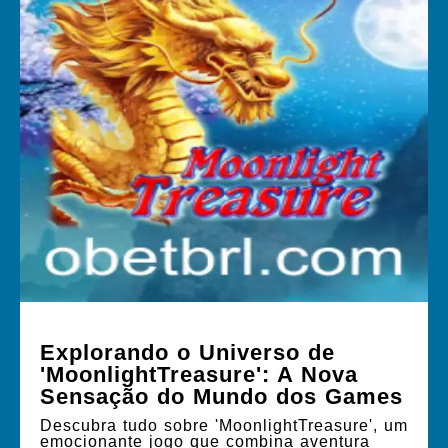
Explorando o Universo de
'MoonlightTreasure': A Nova
Sensação do Mundo dos Games
Descubra tudo sobre 'MoonlightTreasure', um
emocionante jogo que combina aventura