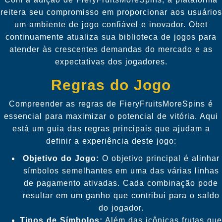
reitera seu compromisso em proporcionar aos usuários
um ambiente de jogo confiável e inovador. Obet
continuamente atualiza sua biblioteca de jogos para
atender às crescentes demandas do mercado e as
expectativas dos jogadores.
Regras do Jogo
Compreender as regras de FieryFruitsMoreSpins é
essencial para maximizar o potencial de vitória. Aqui
está um guia das regras principais que ajudam a
definir a experiência deste jogo:
Objetivo do Jogo:
O objetivo principal é alinhar
símbolos semelhantes em uma das várias linhas
de pagamento ativadas. Cada combinação pode
resultar em um ganho que contribui para o saldo
do jogador.
Tipos de Símbolos:
Além das icônicas frutas que