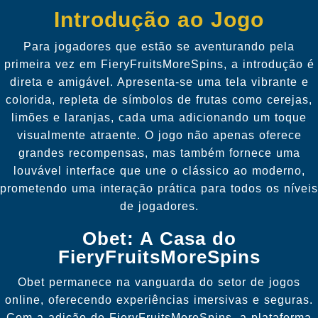
Introdução ao Jogo
Para jogadores que estão se aventurando pela
primeira vez em FieryFruitsMoreSpins, a introdução é
direta e amigável. Apresenta-se uma tela vibrante e
colorida, repleta de símbolos de frutas como cerejas,
limões e laranjas, cada uma adicionando um toque
visualmente atraente. O jogo não apenas oferece
grandes recompensas, mas também fornece uma
louvável interface que une o clássico ao moderno,
prometendo uma interação prática para todos os níveis
de jogadores.
Obet: A Casa do
FieryFruitsMoreSpins
Obet permanece na vanguarda do setor de jogos
online, oferecendo experiências imersivas e seguras.
Com a adição de FieryFruitsMoreSpins, a plataforma