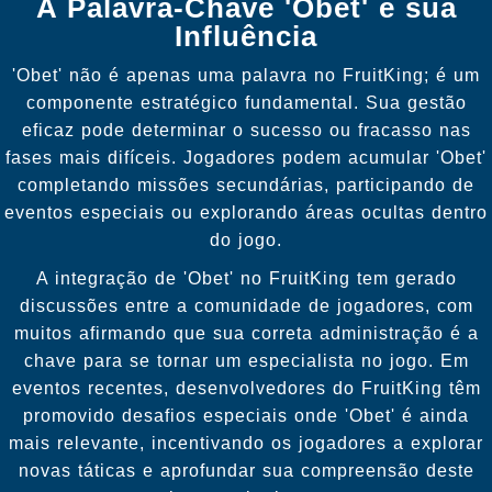
A Palavra-Chave 'Obet' e sua
Influência
'Obet' não é apenas uma palavra no FruitKing; é um
componente estratégico fundamental. Sua gestão
eficaz pode determinar o sucesso ou fracasso nas
fases mais difíceis. Jogadores podem acumular 'Obet'
completando missões secundárias, participando de
eventos especiais ou explorando áreas ocultas dentro
do jogo.
A integração de 'Obet' no FruitKing tem gerado
discussões entre a comunidade de jogadores, com
muitos afirmando que sua correta administração é a
chave para se tornar um especialista no jogo. Em
eventos recentes, desenvolvedores do FruitKing têm
promovido desafios especiais onde 'Obet' é ainda
mais relevante, incentivando os jogadores a explorar
novas táticas e aprofundar sua compreensão deste