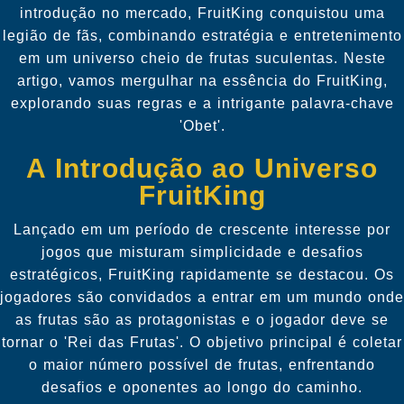
introdução no mercado, FruitKing conquistou uma
legião de fãs, combinando estratégia e entretenimento
em um universo cheio de frutas suculentas. Neste
artigo, vamos mergulhar na essência do FruitKing,
explorando suas regras e a intrigante palavra-chave
'Obet'.
A Introdução ao Universo
FruitKing
Lançado em um período de crescente interesse por
jogos que misturam simplicidade e desafios
estratégicos, FruitKing rapidamente se destacou. Os
jogadores são convidados a entrar em um mundo onde
as frutas são as protagonistas e o jogador deve se
tornar o 'Rei das Frutas'. O objetivo principal é coletar
o maior número possível de frutas, enfrentando
desafios e oponentes ao longo do caminho.