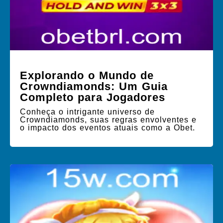
Explorando o Mundo de
Crowndiamonds: Um Guia
Completo para Jogadores
Conheça o intrigante universo de
Crowndiamonds, suas regras envolventes e
o impacto dos eventos atuais como a Obet.