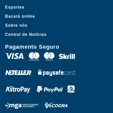
Esportes
Bacará online
Sobre nós
Central de Notícias
Pagamento Seguro