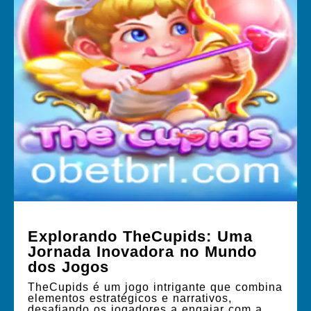
Explorando TheCupids: Uma
Jornada Inovadora no Mundo
dos Jogos
TheCupids é um jogo intrigante que combina
elementos estratégicos e narrativos,
desafiando os jogadores a engajar com a