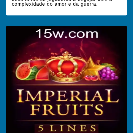
complexidade do amor e da guerra.