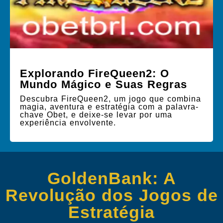
Explorando FireQueen2: O
Mundo Mágico e Suas Regras
Descubra FireQueen2, um jogo que combina
magia, aventura e estratégia com a palavra-
chave Obet, e deixe-se levar por uma
experiência envolvente.
GoldenBank: A
Revolução dos Jogos de
Estratégia