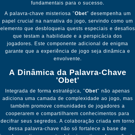
fundamentais para o sucesso.
A palavra-chave misteriosa "
Obet
" desempenha um
papel crucial na narrativa do jogo, servindo como um
elemento que desbloqueia quests especiais e desafios
que testam a habilidade e a perspicácia dos
jogadores. Este componente adicional de enigma
garante que a experiência de jogo seja dinâmica e
envolvente.
A Dinâmica da Palavra-Chave
'Obet'
Integrada de forma estratégica, "
Obet
" não apenas
adiciona uma camada de complexidade ao jogo, mas
também promove comunidades de jogadores a
cooperarem e compartilharem conhecimentos para
decifrar seus segredos. A colaboração criada em torno
dessa palavra-chave não só fortalece a base de