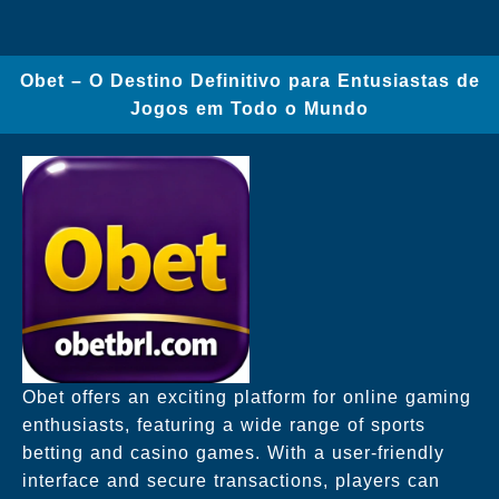
Obet – O Destino Definitivo para Entusiastas de
Jogos em Todo o Mundo
Obet offers an exciting platform for online gaming
enthusiasts, featuring a wide range of sports
betting and casino games. With a user-friendly
interface and secure transactions, players can