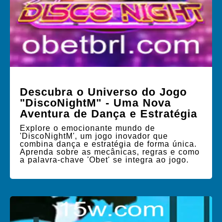
Descubra o Universo do Jogo
"DiscoNightM" - Uma Nova
Aventura de Dança e Estratégia
Explore o emocionante mundo de
'DiscoNightM', um jogo inovador que
combina dança e estratégia de forma única.
Aprenda sobre as mecânicas, regras e como
a palavra-chave 'Obet' se integra ao jogo.