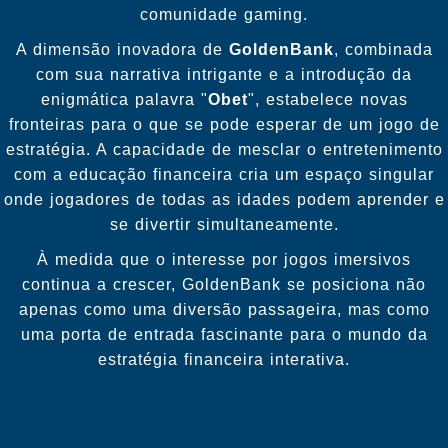
comunidade gaming.
A dimensão inovadora de
GoldenBank
, combinada
com sua narrativa intrigante e a introdução da
enigmática palavra "
Obet
", estabelece novas
fronteiras para o que se pode esperar de um jogo de
estratégia. A capacidade de mesclar o entretenimento
com a educação financeira cria um espaço singular
onde jogadores de todas as idades podem aprender e
se divertir simultaneamente.
À medida que o interesse por jogos imersivos
continua a crescer, GoldenBank se posiciona não
apenas como uma diversão passageira, mas como
uma porta de entrada fascinante para o mundo da
estratégia financeira interativa.