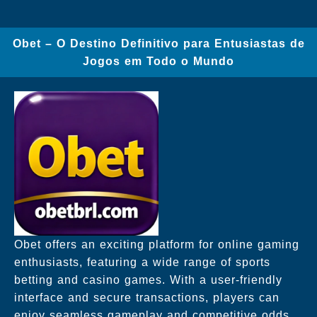
Obet – O Destino Definitivo para Entusiastas de
Jogos em Todo o Mundo
Obet offers an exciting platform for online gaming
enthusiasts, featuring a wide range of sports
betting and casino games. With a user-friendly
interface and secure transactions, players can
enjoy seamless gameplay and competitive odds.