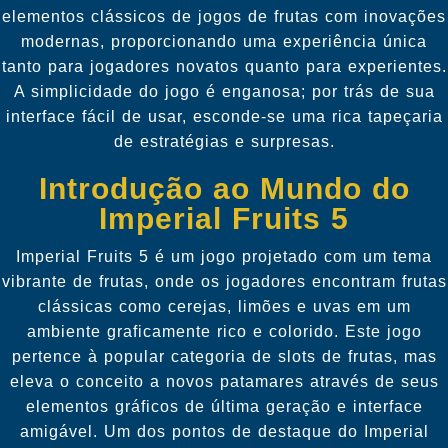
elementos clássicos de jogos de frutas com inovações
modernas, proporcionando uma experiência única
tanto para jogadores novatos quanto para experientes.
A simplicidade do jogo é enganosa; por trás de sua
interface fácil de usar, esconde-se uma rica tapeçaria
de estratégias e surpresas.
Introdução ao Mundo do
Imperial Fruits 5
Imperial Fruits 5 é um jogo projetado com um tema
vibrante de frutas, onde os jogadores encontram frutas
clássicas como cerejas, limões e uvas em um
ambiente graficamente rico e colorido. Este jogo
pertence à popular categoria de slots de frutas, mas
eleva o conceito a novos patamares através de seus
elementos gráficos de última geração e interface
amigável. Um dos pontos de destaque do Imperial