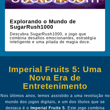
Explorando o Mundo de
SugarRush1000
Descubra SugarRush1000, o jogo que
combina desafios emocionantes, estratégia
inteligente e uma pitada de magia doce.
Imperial Fruits 5: Uma
Nova Era de
Entretenimento
Nos últimos anos, temos assistido a uma revolução no
mundo dos jogos digitais, e um dos títulos que se
destaca é o
Imperial Fruits 5
. Este jogo combina