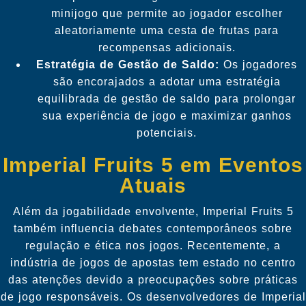
minijogo que permite ao jogador escolher
aleatoriamente uma cesta de frutas para
recompensas adicionais.
Estratégia de Gestão de Saldo:
Os jogadores
são encorajados a adotar uma estratégia
equilibrada de gestão de saldo para prolongar
sua experiência de jogo e maximizar ganhos
potenciais.
Imperial Fruits 5 em Eventos
Atuais
Além da jogabilidade envolvente, Imperial Fruits 5
também influencia debates contemporâneos sobre
regulação e ética nos jogos. Recentemente, a
indústria de jogos de apostas tem estado no centro
das atenções devido a preocupações sobre práticas
de jogo responsáveis. Os desenvolvedores de Imperial