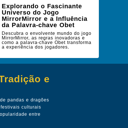
Explorando o Fascinante
Universo do Jogo
MirrorMirror e a Influência
da Palavra-chave Obet
Descubra o envolvente mundo do jogo
MirrorMirror, as regras inovadoras e
como a palavra-chave Obet transforma
a experiência dos jogadores.
radição e
de pandas e dragões
estivais culturais
opularidade entre