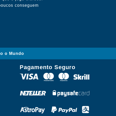
 poucos conseguem
odo o Mundo
Pagamento Seguro