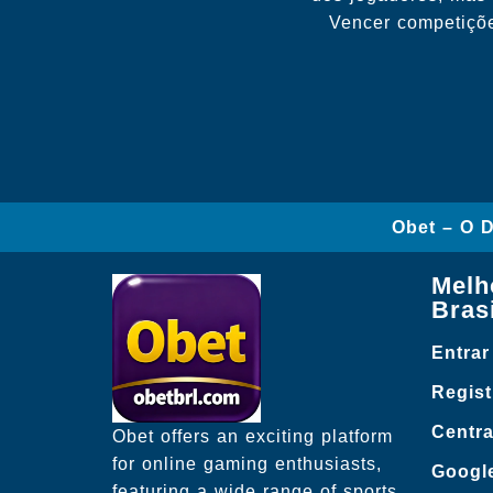
Vencer competiçõ
Obet – O D
Melh
Brasi
Entrar
Regist
Centra
Obet offers an exciting platform
for online gaming enthusiasts,
Googl
featuring a wide range of sports