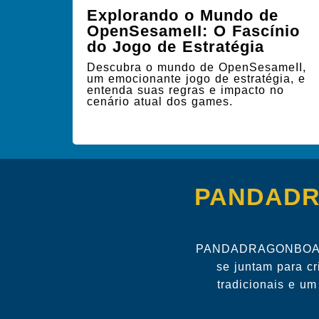
Explorando o Mundo de
OpenSesameII: O Fascínio
do Jogo de Estratégia
Descubra o mundo de OpenSesameII,
um emocionante jogo de estratégia, e
entenda suas regras e impacto no
cenário atual dos games.
PANDADRA
PANDADRAGONBOAT é 
se juntam para cr
tradicionais e u