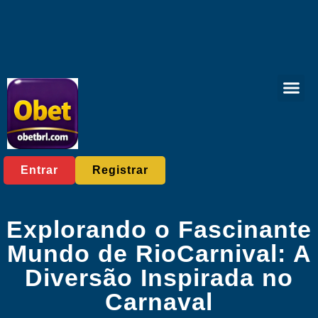
Esportes virt
Bacará onlin
Sobre nós
Central de No
Entrar
Registrar
Explorando o Fascinante
Mundo de RioCarnival: A
Diversão Inspirada no
Carnaval