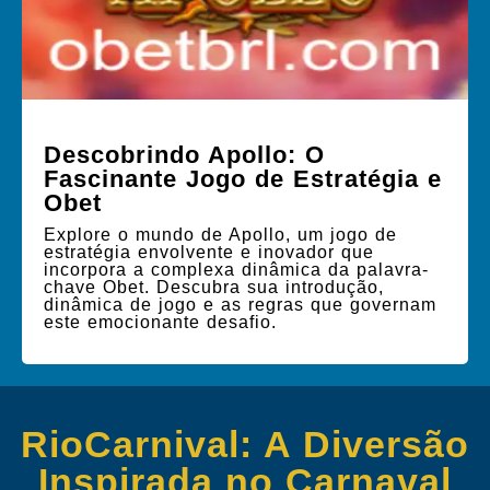
Descobrindo Apollo: O
Fascinante Jogo de Estratégia e
Obet
Explore o mundo de Apollo, um jogo de
estratégia envolvente e inovador que
incorpora a complexa dinâmica da palavra-
chave Obet. Descubra sua introdução,
dinâmica de jogo e as regras que governam
este emocionante desafio.
RioCarnival: A Diversão
Inspirada no Carnaval