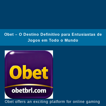
Obet – O Destino Definitivo para Entusiastas de
Jogos em Todo o Mundo
Obet offers an exciting platform for online gaming