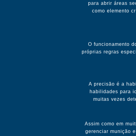
para abrir áreas s
como elemento cr
O funcionamento 
próprias regras espec
A precisão é a hab
habilidades para i
muitas vezes det
Assim como em muito
gerenciar munição e