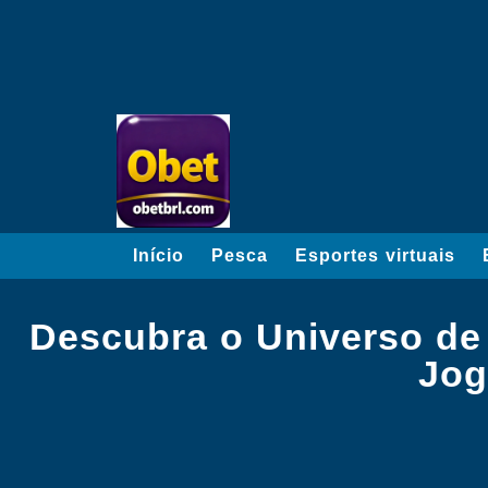
Início
Pesca
Esportes virtuais
Descubra o Universo de
Jog