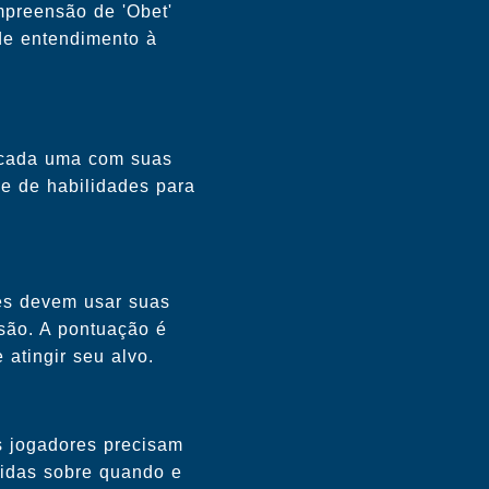
mpreensão de 'Obet'
de entendimento à
 cada uma com suas
ie de habilidades para
es devem usar suas
isão. A pontuação é
atingir seu alvo.
s jogadores precisam
pidas sobre quando e