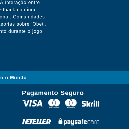
A interação entre
edback contínuo
cional. Comunidades
eorias sobre 'Obet',
to durante o jogo.
odo o Mundo
Pagamento Seguro