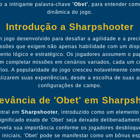
o a intrigante palavra-chave
'Obet'
, para entender com
dinâmica do jogo.
Introdução a Sharpshooter
 jogo desenvolvido para desafiar a agilidade e a prec
ssões que exigem não apenas habilidade com um dispo
to lógico e estratégico. Os jogadores assumem o pap
sam completar missões em cenários variados, cada um c
fios. A popularidade do jogo cresceu notavelmente co
lizarem suas experiências, desde a escolha de suas a
configurações de campo.
evância de 'Obet' em Sharps
ntral em
Sharpshooter
, introduzido como um elemento 
ignificado exato de 'Obet' seja deixado deliberadament
evela sua importância conforme os jogadores desbloqu
s iniciais, 'Obet' pode se manifestar como um bônus e