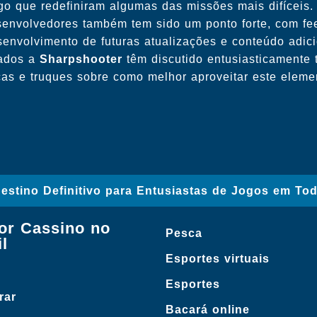
ogo que redefiniram algumas das missões mais difíceis. 
senvolvedores também tem sido um ponto forte, com fe
senvolvimento de futuras atualizações e conteúdo adi
cados a
Sharpshooter
têm discutido entusiasticamente t
cas e truques sobre como melhor aproveitar este elemen
estino Definitivo para Entusiastas de Jogos em T
or Cassino no
Pesca
l
Esportes virtuais
Esportes
rar
Bacará online