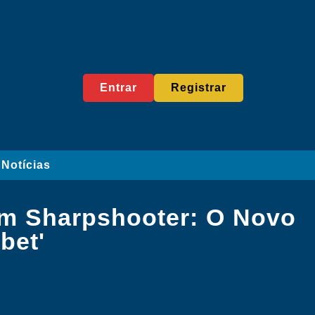
Entrar
Registrar
 Notícias
em Sharpshooter: O Novo
bet'