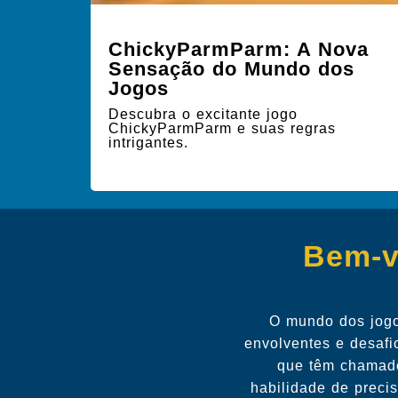
ChickyParmParm: A Nova
Sensação do Mundo dos
Jogos
Descubra o excitante jogo
ChickyParmParm e suas regras
intrigantes.
Bem-v
O mundo dos jogo
envolventes e desafi
que têm chamad
habilidade de precis