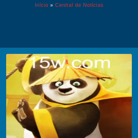
Início
»
Central de Notícias