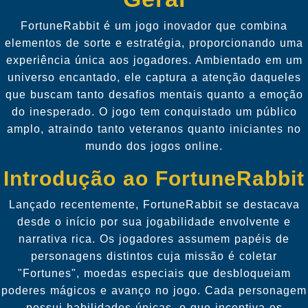
FortuneRabbit é um jogo inovador que combina
elementos de sorte e estratégia, proporcionando uma
experiência única aos jogadores. Ambientado em um
universo encantado, ele captura a atenção daqueles
que buscam tanto desafios mentais quanto a emoção
do inesperado. O jogo tem conquistado um público
amplo, atraindo tanto veteranos quanto iniciantes no
mundo dos jogos online.
Introdução ao FortuneRabbit
Lançado recentemente, FortuneRabbit se destacava
desde o início por sua jogabilidade envolvente e
narrativa rica. Os jogadores assumem papéis de
personagens distintos cuja missão é coletar
"Fortunes", moedas especiais que desbloqueiam
poderes mágicos e avanço no jogo. Cada personagem
possui habilidades únicas, o que incentiva os