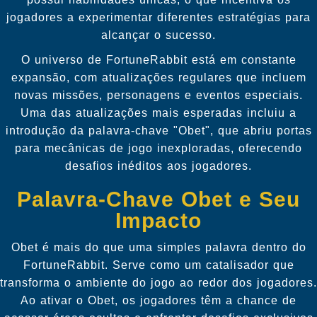
jogadores a experimentar diferentes estratégias para
alcançar o sucesso.
O universo de FortuneRabbit está em constante
expansão, com atualizações regulares que incluem
novas missões, personagens e eventos especiais.
Uma das atualizações mais esperadas incluiu a
introdução da palavra-chave "Obet", que abriu portas
para mecânicas de jogo inexploradas, oferecendo
desafios inéditos aos jogadores.
Palavra-Chave Obet e Seu
Impacto
Obet é mais do que uma simples palavra dentro do
FortuneRabbit. Serve como um catalisador que
transforma o ambiente do jogo ao redor dos jogadores.
Ao ativar o Obet, os jogadores têm a chance de