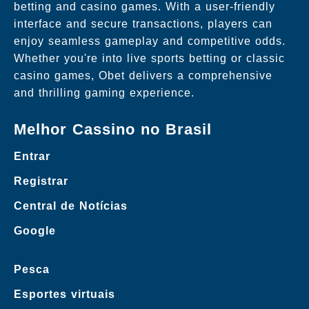
betting and casino games. With a user-friendly
interface and secure transactions, players can
enjoy seamless gameplay and competitive odds.
Whether you're into live sports betting or classic
casino games, Obet delivers a comprehensive
and thrilling gaming experience.
Melhor Cassino no Brasil
Entrar
Registrar
Central de Notícias
Google
Pesca
Esportes virtuais