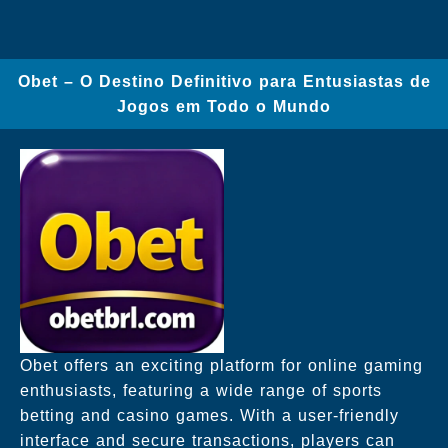
Obet – O Destino Definitivo para Entusiastas de
Jogos em Todo o Mundo
Obet offers an exciting platform for online gaming
enthusiasts, featuring a wide range of sports
betting and casino games. With a user-friendly
interface and secure transactions, players can