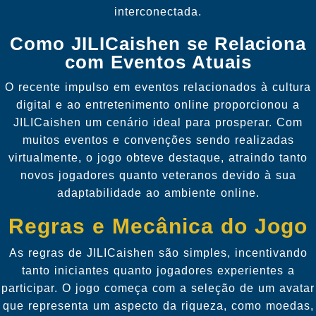
interconectada.
Como JILICaishen se Relaciona
com Eventos Atuais
O recente impulso em eventos relacionados à cultura
digital e ao entretenimento online proporcionou a
JILICaishen um cenário ideal para prosperar. Com
muitos eventos e convenções sendo realizadas
virtualmente, o jogo obteve destaque, atraindo tanto
novos jogadores quanto veteranos devido à sua
adaptabilidade ao ambiente online.
Regras e Mecânica do Jogo
As regras de JILICaishen são simples, incentivando
tanto iniciantes quanto jogadores experientes a
participar. O jogo começa com a seleção de um avatar
que representa um aspecto da riqueza, como moedas,