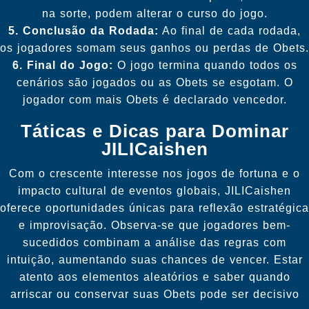
na sorte, podem alterar o curso do jogo.
5. Conclusão da Rodada:
Ao final de cada rodada,
os jogadores somam seus ganhos ou perdas de Obets.
6. Final do Jogo:
O jogo termina quando todos os
cenários são jogados ou as Obets se esgotam. O
jogador com mais Obets é declarado vencedor.
Táticas e Dicas para Dominar
JILICaishen
Com o crescente interesse nos jogos de fortuna e o
impacto cultural de eventos globais, JILICaishen
oferece oportunidades únicas para reflexão estratégica
e improvisação. Observa-se que jogadores bem-
sucedidos combinam a análise das regras com
intuição, aumentando suas chances de vencer. Estar
atento aos elementos aleatórios e saber quando
arriscar ou conservar suas Obets pode ser decisivo