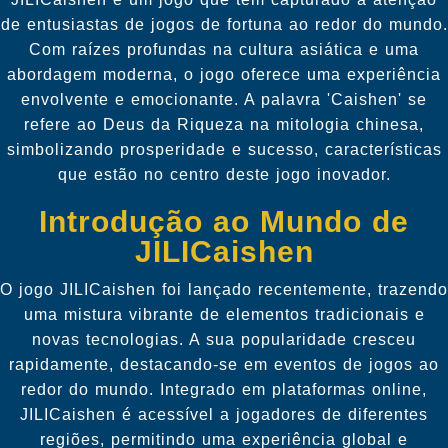
de entusiastas de jogos de fortuna ao redor do mundo.
Com raízes profundas na cultura asiática e uma
abordagem moderna, o jogo oferece uma experiência
envolvente e emocionante. A palavra 'Caishen' se
refere ao Deus da Riqueza na mitologia chinesa,
simbolizando prosperidade e sucesso, características
que estão no centro deste jogo inovador.
Introdução ao Mundo de
JILICaishen
O jogo JILICaishen foi lançado recentemente, trazendo
uma mistura vibrante de elementos tradicionais e
novas tecnologias. A sua popularidade cresceu
rapidamente, destacando-se em eventos de jogos ao
redor do mundo. Integrado em plataformas online,
JILICaishen é acessível a jogadores de diferentes
regiões, permitindo uma experiência global e