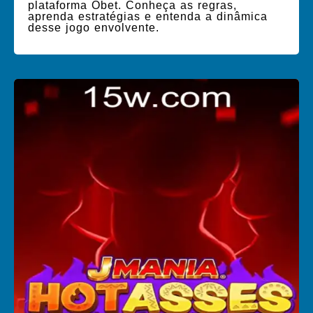
plataforma Obet. Conheça as regras,
aprenda estratégias e entenda a dinâmica
desse jogo envolvente.